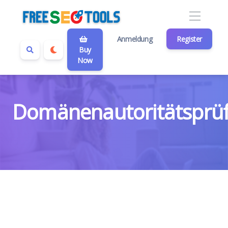
Anmeldung
Register
Buy
Now
Domänenautoritätsprüf